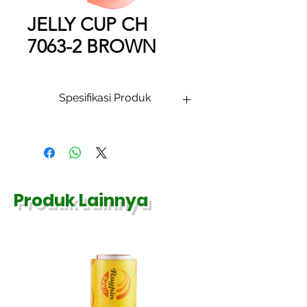
JELLY CUP CH
7063-2 BROWN
Spesifikasi Produk
Nama Item
Ukuran
Isi per
Karton
Best Fresh
7 cm x
1000
Produk Lainnya
Jelly Cup CH
6,3 cm
pcs
7063-2 Brown