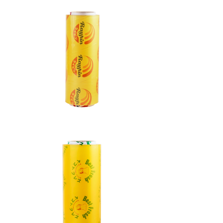
26 OZ
10 cm
760 ml
500
Brown
x 9,4
pcs
Paper
cm x
Noodle
10 cm
Box