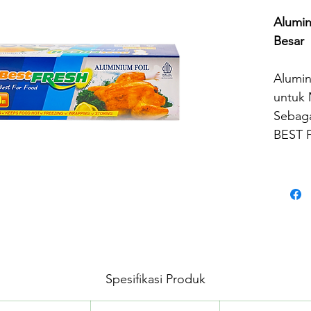
Alumin
Besar
Alumin
untuk
Sebaga
BEST 
kualit
Alumi
perfor
kebutu
makana
memas
membu
Spesifikasi Produk
penyim
membe