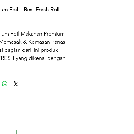
um Foil – Best Fresh Roll
ium Foil Makanan Premium
 Memasak & Kemasan Panas
i bagian dari lini produk
FRESH yang dikenal dengan
as premium, Best Fresh
num Foil menawarkan
ma unggulan untuk berbagai
han dapur dan usaha
n. Dirancang khusus untuk
ak, memanggang,
ngkus makanan panas, dan
panan makanan, foil ini
rikan perlindungan