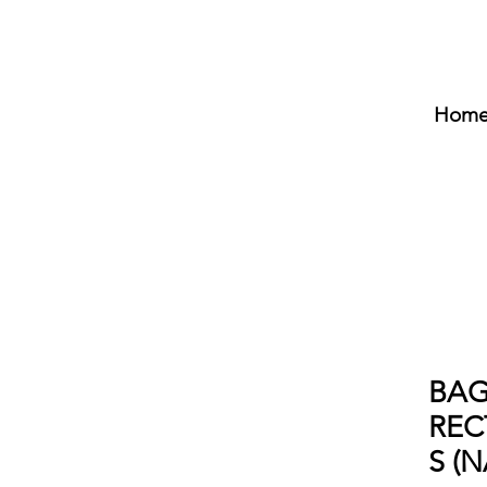
Hom
BAG
REC
S (