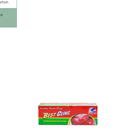
arton
cs