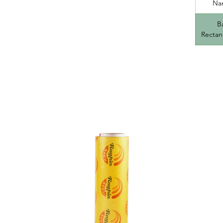
Na
B
Rectan