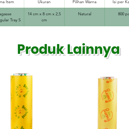
ma Item
Ukuran
Pilihan Warna
Isi per K
agasse
14 cm x 8 cm x 2,5
Natural
800 p
gular Tray S
cm
Produk Lainnya