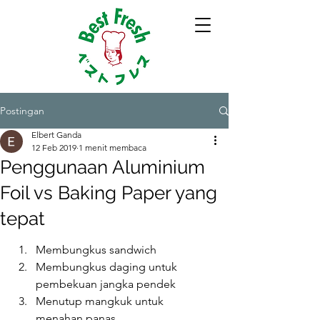
Postingan
Elbert Ganda
12 Feb 2019
1 menit membaca
Penggunaan Aluminium
Foil vs Baking Paper yang
tepat
Membungkus sandwich 
Membungkus daging untuk 
pembekuan jangka pendek 
Menutup mangkuk untuk 
menahan panas 